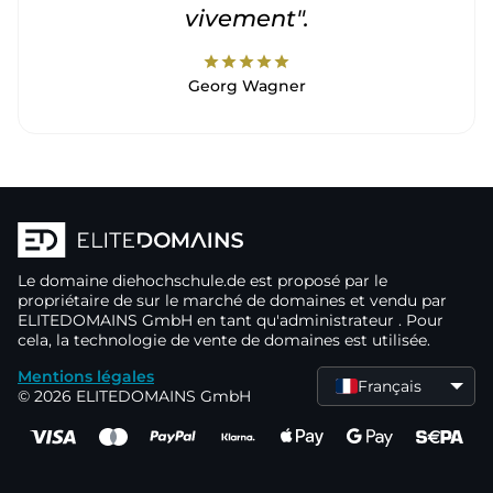
vivement".
star
star
star
star
star
Georg Wagner
Le domaine
diehochschule.de
est proposé par le
propriétaire de
sur le marché de domaines
et vendu par
ELITEDOMAINS GmbH en tant qu'administrateur
. Pour
cela, la technologie de vente de domaines
est utilisée.
Mentions légales
Français
© 2026 ELITEDOMAINS GmbH