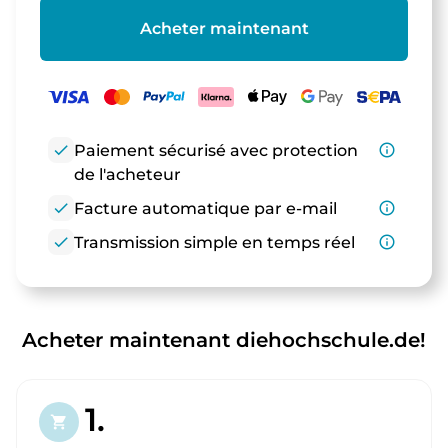
Acheter maintenant
check
Paiement sécurisé avec protection
info_outline
de l'acheteur
check
Facture automatique par e-mail
info_outline
check
Transmission simple en temps réel
info_outline
Acheter maintenant diehochschule.de!
1.
shopping_cart